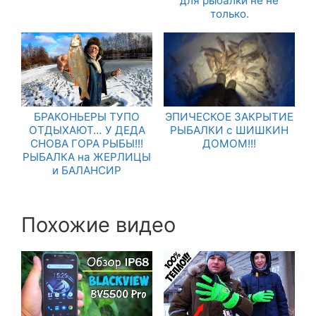
для рыбалки не не
только.
БРАКОНЬЕРЫ ТУПО
ЭПИЧЕСКОЕ ЗАКРЫТИЕ
ОТДЫХАЮТ… У ДЕДА
РЫБАЛКИ с ШИШКИН
СНОВА ГОРА РЫБЫ!!!
ДОМОМ!!!
РЫБАЛКА на ЖЕРЛИЦЫ
и БАЛАНСИР
Похожие видео