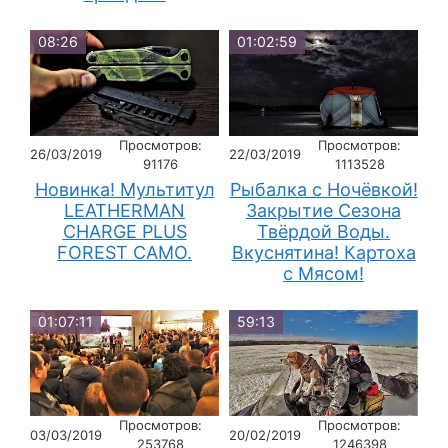
08:26
01:02:59
Просмотров:
Просмотров:
26/03/2019
22/03/2019
91176
1113528
Новинка! Мультитул
Рыбалка с Ночёвкой!
LEATHERMAN
Закрытие Сезона
CHARGE PLUS
Твёрдой Воды.
FOREST CAMO.
Вкуснятина! Картоха
с Мясом!
01:07:11
59:13
Просмотров:
Просмотров:
03/03/2019
20/02/2019
253768
1246398