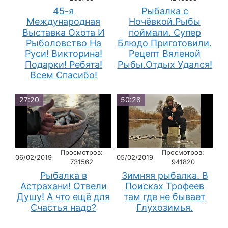
45-я
Рыбалка с
Международная
Ночёвкой.Рыбы
Выставка Охота И
поймали. Супер
Рыболовство На
Блюдо Приготовили.
Руси! Викторина!
Рецепт Вяленой
Подарки! Ребята!
Рыбы.Отдых Удался!
Всем Спасибо!
27:20
50:28
Просмотров:
Просмотров:
06/02/2019
05/02/2019
731562
941820
Рыбалка в
Зимняя рыбалка. В
Астрахани! Отвели
Поисках Трофеев
Душу! А что ещё для
там где не бывает
Счастья надо?
Глухозимья.