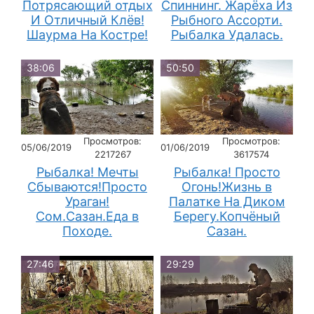
Потрясающий отдых
Спиннинг. Жарёха Из
И Отличный Клёв!
Рыбного Ассорти.
Шаурма На Костре!
Рыбалка Удалась.
38:06
50:50
Просмотров:
Просмотров:
05/06/2019
01/06/2019
2217267
3617574
Рыбалка! Мечты
Рыбалка! Просто
Сбываются!Просто
Огонь!Жизнь в
Ураган!
Палатке На Диком
Сом.Сазан.Еда в
Берегу.Копчёный
Походе.
Сазан.
27:46
29:29