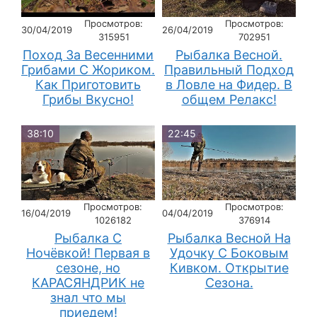
Просмотров:
Просмотров:
30/04/2019
26/04/2019
315951
702951
Поход За Весенними
Рыбалка Весной.
Грибами С Жориком.
Правильный Подход
Как Приготовить
в Ловле на Фидер. В
Грибы Вкусно!
общем Релакс!
38:10
22:45
Просмотров:
Просмотров:
16/04/2019
04/04/2019
1026182
376914
Рыбалка С
Рыбалка Весной На
Ночёвкой! Первая в
Удочку С Боковым
сезоне, но
Кивком. Открытие
КАРАСЯНДРИК не
Сезона.
знал что мы
приедем!