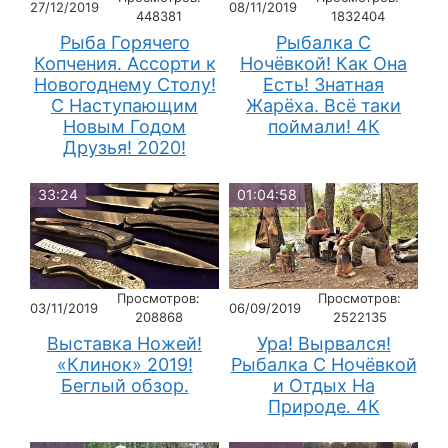
27/12/2019
08/11/2019
448381
1832404
Рыба Горячего
Рыбалка С
Копчения. Ассорти к
Ночёвкой! Как Она
Новогоднему Столу!
Есть! Знатная
С Наступающим
Жарёха. Всё таки
Новым Годом
поймали! 4К
Друзья! 2020!
33:24
01:04:58
Просмотров:
Просмотров:
03/11/2019
06/09/2019
208868
2522135
Выставка Ножей!
Ура! Вырвался!
«Клинок» 2019!
Рыбалка С Ночёвкой
Беглый обзор.
и Отдых На
Природе. 4К