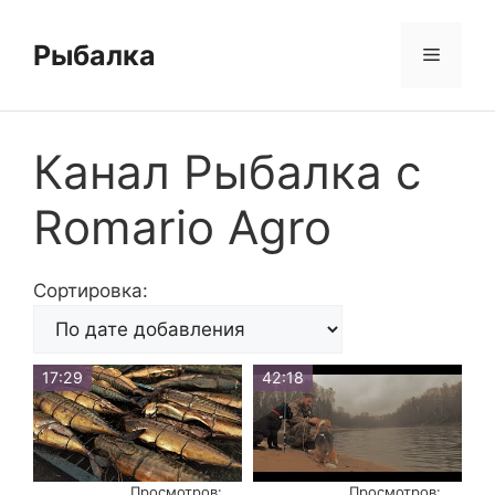
Перейти
к
Рыбалка
Меню
содержимому
Канал Рыбалка с
Romario Agro
Сортировка:
17:29
42:18
Просмотров:
Просмотров: