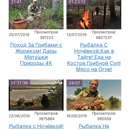
21:41
01:23:12
Просмотров:
Просмотров:
25/07/2019
13/07/2019
397222
6827237
Поход За Грибами с
Рыбалка С
Жориком! Дары
Ночёвкой.Как в
Матушки
Тайге! Еда на
Природы.4К
Костре.Грибной Суп!
Мясо на Огне!
01:31:38
24:07
Просмотров:
Просмотров:
22/06/2019
16/06/2019
3975884
585556
Рыбалка с Ночёвкой!
Рыбалка На