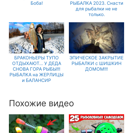
Боба!
РЫБАЛКА 2023. Снасти
для рыбалки не не
только.
БРАКОНЬЕРЫ ТУПО
ЭПИЧЕСКОЕ ЗАКРЫТИЕ
ОТДЫХАЮТ… У ДЕДА
РЫБАЛКИ с ШИШКИН
СНОВА ГОРА РЫБЫ!!!
ДОМОМ!!!
РЫБАЛКА на ЖЕРЛИЦЫ
и БАЛАНСИР
Похожие видео