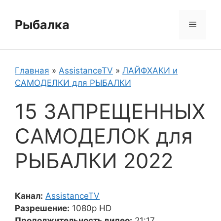
Перейти
к
Рыбалка
Меню
содержимому
Главная
»
AssistanceTV
»
ЛАЙФХАКИ и
САМОДЕЛКИ для РЫБАЛКИ
15 ЗАПРЕЩЕННЫХ
САМОДЕЛОК для
РЫБАЛКИ 2022
Канал:
AssistanceTV
Разрешение:
1080p HD
Продолжительность видео:
21:17