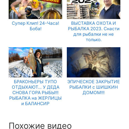
Супер Клип! 24-Часа!
ВЫСТАВКА ОХОТА И
Боба!
РЫБАЛКА 2023. Снасти
для рыбалки не не
только.
БРАКОНЬЕРЫ ТУПО
ЭПИЧЕСКОЕ ЗАКРЫТИЕ
ОТДЫХАЮТ… У ДЕДА
РЫБАЛКИ с ШИШКИН
СНОВА ГОРА РЫБЫ!!!
ДОМОМ!!!
РЫБАЛКА на ЖЕРЛИЦЫ
и БАЛАНСИР
Похожие видео