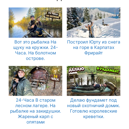
Вот это рыбалка На
Построил Юрту из снега
щуку на кружки. 24-
на горе в Карпатах
Часа. На болотном
Фрирайт
острове.
24-Часа В старом
Делаю фундамет под
лесном лагере. На
новый охотничий домик.
рыбалке на закидушки.
Готовлю королевские
Жареный карп с
креветки.
опятами