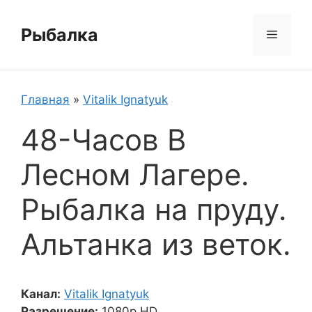
Перейти
к
Рыбалка
Меню
содержимому
Главная
»
Vitalik Ignatyuk
48-Часов В
Лесном Лагере.
Рыбалка на пруду.
Альтанка из веток.
Канал:
Vitalik Ignatyuk
Разрешение:
1080p HD