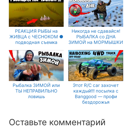
РЕАКЦИЯ РЫБЫ на
Никогда не сдавайся!
ЖИВЦА с ЧЕСНОКОМ ●
РЫБАЛКА со ДНА
подводная съемка
ЗИМОЙ на МОРМЫШКИ
Рыбалка ЗИМОЙ или
Этот R/C car захочет
ТЫ НЕПРАВИЛЬНО
каждый!!! посылка с
ловишь
Banggood — профи
бездорожья
Оставьте комментарий