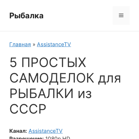
Перейти
к
Рыбалка
Меню
содержимому
Главная
»
AssistanceTV
5 ПРОСТЫХ
САМОДЕЛОК для
РЫБАЛКИ из
СССР
Канал:
AssistanceTV
Разрешение:
1080p HD