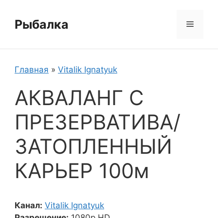
Перейти
к
Рыбалка
Меню
содержимому
Главная
»
Vitalik Ignatyuk
АКВАЛАНГ С
ПРЕЗЕРВАТИВА/
ЗАТОПЛЕННЫЙ
КАРЬЕР 100м
Канал:
Vitalik Ignatyuk
Разрешение:
1080p HD