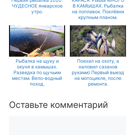
Первая рыбалка 2020.
КАРАСЯ. РЫБЫ МНОГО
ЧУДЕСНОЕ январское
В КАМЫШАХ. Рыбалка
утро.
на поплавок. Поклёвки
крупным планом.
Рыбалка на щуку и
Поехал на охоту, а
окуня в камышах.
наловил сазанов
Разведка по щучьим
руками) Первый выезд
местам. Вело-водный
на мотоцикле, после
поход.
ремонта.
Оставьте комментарий
Комментарий