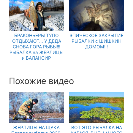
БРАКОНЬЕРЫ ТУПО
ЭПИЧЕСКОЕ ЗАКРЫТИЕ
ОТДЫХАЮТ… У ДЕДА
РЫБАЛКИ с ШИШКИН
СНОВА ГОРА РЫБЫ!!!
ДОМОМ!!!
РЫБАЛКА на ЖЕРЛИЦЫ
и БАЛАНСИР
Похожие видео
ЖЕРЛИЦЫ НА ЩУКУ.
ВОТ ЭТО РЫБАЛКА НА