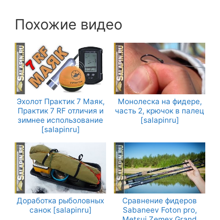
Похожие видео
Эхолот Практик 7 Маяк,
Монолеска на фидере,
Практик 7 RF отличия и
часть 2, крючок в палец
зимнее использование
[salapinru]
[salapinru]
Доработка рыболовных
Сравнение фидеров
санок [salapinru]
Sabaneev Foton pro,
Metsui Zemex Grand