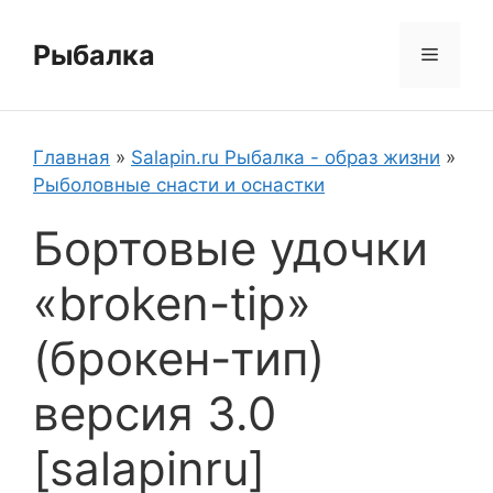
Перейти
к
Рыбалка
Меню
содержимому
Главная
»
Salapin.ru Рыбалка - образ жизни
»
Рыболовные снасти и оснастки
Бортовые удочки
«broken-tip»
(брокен-тип)
версия 3.0
[salapinru]