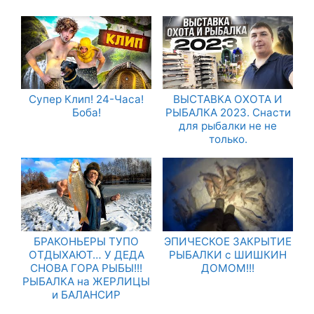
Супер Клип! 24-Часа!
ВЫСТАВКА ОХОТА И
Боба!
РЫБАЛКА 2023. Снасти
для рыбалки не не
только.
БРАКОНЬЕРЫ ТУПО
ЭПИЧЕСКОЕ ЗАКРЫТИЕ
ОТДЫХАЮТ… У ДЕДА
РЫБАЛКИ с ШИШКИН
СНОВА ГОРА РЫБЫ!!!
ДОМОМ!!!
РЫБАЛКА на ЖЕРЛИЦЫ
и БАЛАНСИР