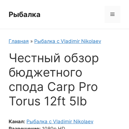
Перейти
к
Рыбалка
Меню
содержимому
Главная
»
Рыбалка с Vladimir Nikolaev
Честный обзор
бюджетного
спода Carp Pro
Torus 12ft 5lb
Канал:
Рыбалка с Vladimir Nikolaev
Разрешение:
1080p HD