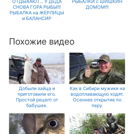
ОТДЫХАЮТ… У ДЕДА
РЫБАЛКИ с ШИШКИН
СНОВА ГОРА РЫБЫ!!!
ДОМОМ!!!
РЫБАЛКА на ЖЕРЛИЦЫ
и БАЛАНСИР
Похожие видео
Добыли зайца и
Как в Сибири мужики на
приготовили его.
водоплавающую ходят.
Простой рецепт от
Осеннее открытие по
бабушек.
перу.