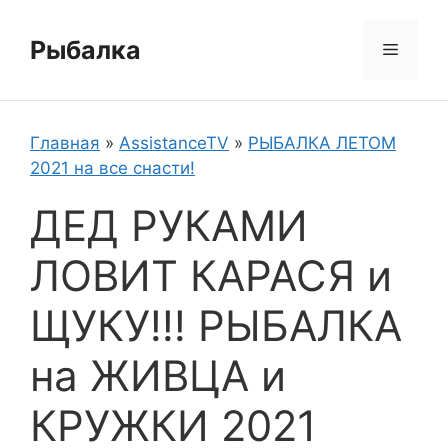
Перейти
к
Рыбалка
Меню
содержимому
Главная
»
AssistanceTV
»
РЫБАЛКА ЛЕТОМ
2021 на все снасти!
ДЕД РУКАМИ
ЛОВИТ КАРАСЯ и
ЩУКУ!!! РЫБАЛКА
на ЖИВЦА и
КРУЖКИ 2021