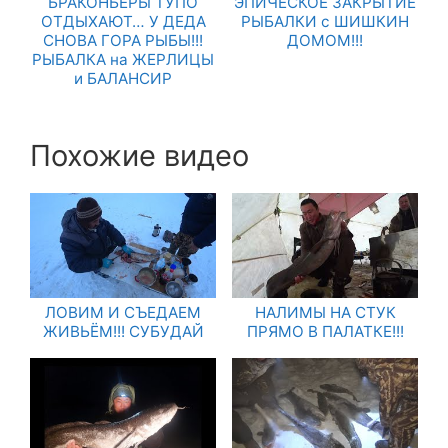
БРАКОНЬЕРЫ ТУПО
ЭПИЧЕСКОЕ ЗАКРЫТИЕ
ОТДЫХАЮТ… У ДЕДА
РЫБАЛКИ с ШИШКИН
СНОВА ГОРА РЫБЫ!!!
ДОМОМ!!!
РЫБАЛКА на ЖЕРЛИЦЫ
и БАЛАНСИР
Похожие видео
ЛОВИМ И СЪЕДАЕМ
НАЛИМЫ НА СТУК
ЖИВЬЁМ!!! СУБУДАЙ
ПРЯМО В ПАЛАТКЕ!!!