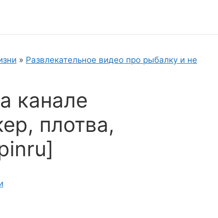
изни
»
Развлекательное видео про рыбалку и не
а канале
кер, плотва,
pinru]
и