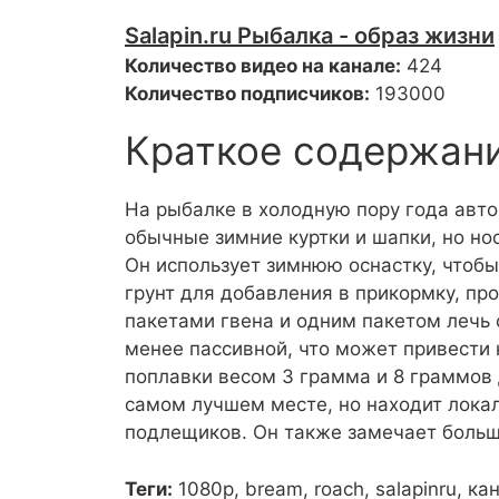
Salapin.ru Рыбалка - образ жизни
Количество видео на канале:
424
Количество подписчиков:
193000
Краткое содержан
На рыбалке в холодную пору года авто
обычные зимние куртки и шапки, но но
Он использует зимнюю оснастку, чтобы
грунт для добавления в прикормку, пр
пакетами гвена и одним пакетом лечь 
менее пассивной, что может привести 
поплавки весом 3 грамма и 8 граммов 
самом лучшем месте, но находит локал
подлещиков. Он также замечает больши
Теги:
1080p, bream, roach, salapinru, к