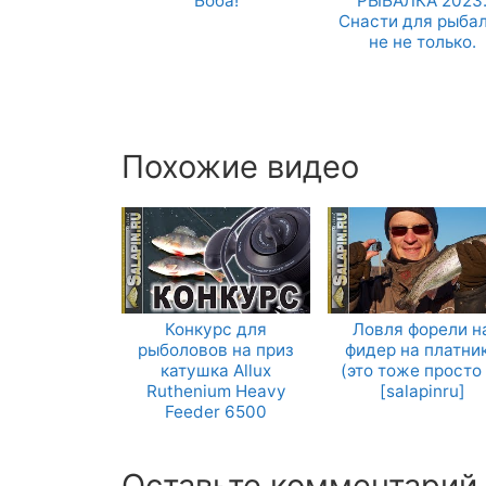
Боба!
РЫБАЛКА 2023
Снасти для рыба
не не только.
Похожие видео
Конкурс для
Ловля форели н
рыболовов на приз
фидер на платни
катушка Allux
(это тоже просто 
Ruthenium Heavy
[salapinru]
Feeder 6500
Оставьте комментарий