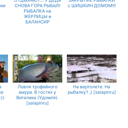
.
ОТДЫХАЮТ… У ДЕДА
ЗАКРЫТИЕ РЫБАЛКИ
лки
СНОВА ГОРА РЫБЫ!!!
с ШИШКИН ДОМОМ!!!
РЫБАЛКА на
ЖЕРЛИЦЫ и
БАЛАНСИР
а
Ловля трофейного
На вертолете. На
ке
амура. В гостях у
рыбалку? ;) [salapinru]
:))
Виталика (Удомля).
[salapinru]