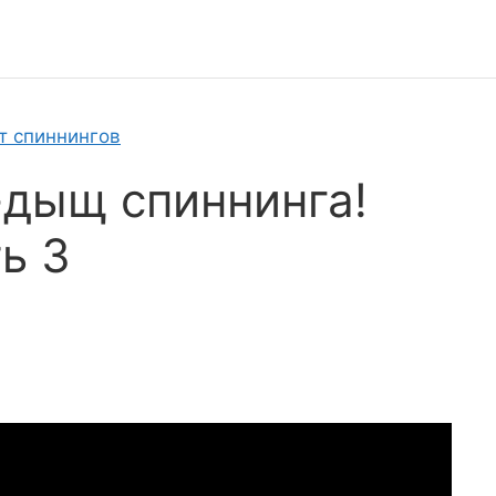
т спиннингов
дыщ спиннинга!
ь 3