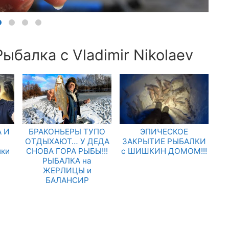
ыбалка с Vladimir Nikolaev
 И
БРАКОНЬЕРЫ ТУПО
ЭПИЧЕСКОЕ
.
ОТДЫХАЮТ… У ДЕДА
ЗАКРЫТИЕ РЫБАЛКИ
лки
СНОВА ГОРА РЫБЫ!!!
с ШИШКИН ДОМОМ!!!
РЫБАЛКА на
ЖЕРЛИЦЫ и
БАЛАНСИР