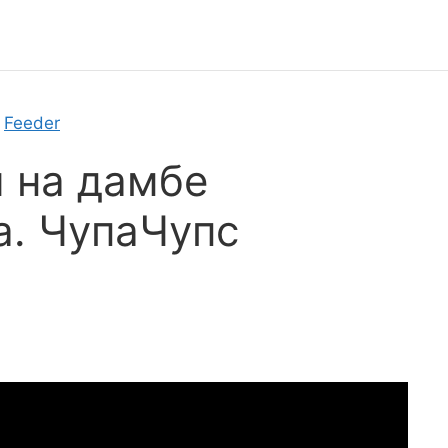
»
Feeder
 на дамбе
а. ЧупаЧупс