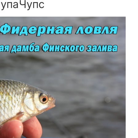
ЧупаЧупс