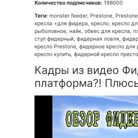
Количество подписчиков:
198000
Теги:
monster feeder, Prestone, Prest
кресла +для фидера, кресло, кресло д
рыболовное, найк, обвес для кресла, п
стул фидерный, фидерная ловля, фиде
кресло Prestone, фидерное кресло для
кресло купить, фидерной кресло прест
Кадры из видео Фи
платформа?! Плюсы