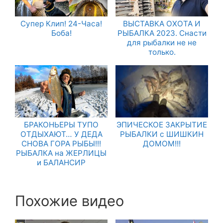
Супер Клип! 24-Часа!
ВЫСТАВКА ОХОТА И
Боба!
РЫБАЛКА 2023. Снасти
для рыбалки не не
только.
БРАКОНЬЕРЫ ТУПО
ЭПИЧЕСКОЕ ЗАКРЫТИЕ
ОТДЫХАЮТ… У ДЕДА
РЫБАЛКИ с ШИШКИН
СНОВА ГОРА РЫБЫ!!!
ДОМОМ!!!
РЫБАЛКА на ЖЕРЛИЦЫ
и БАЛАНСИР
Похожие видео