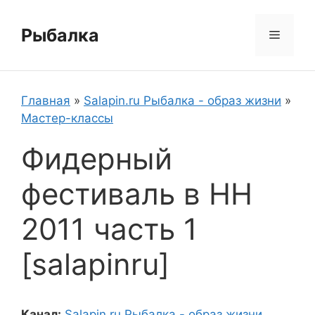
Перейти
к
Рыбалка
Меню
содержимому
Главная
»
Salapin.ru Рыбалка - образ жизни
»
Мастер-классы
Фидерный
фестиваль в НН
2011 часть 1
[salapinru]
Канал:
Salapin.ru Рыбалка - образ жизни