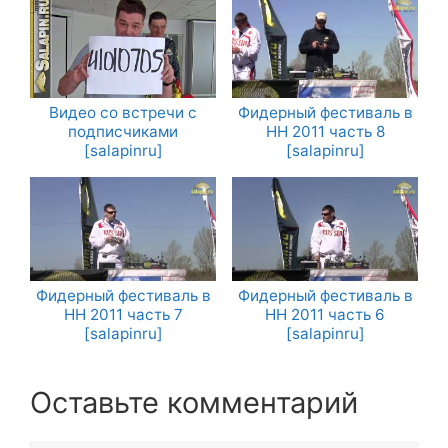
Видео со встречи с
Фидерный фестиваль в
подписчиками
НН 2011 часть 8
[salapinru]
[salapinru]
Фидерный фестиваль в
Фидерный фестиваль в
НН 2011 часть 7
НН 2011 часть 6
[salapinru]
[salapinru]
Оставьте комментарий