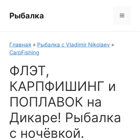
Перейти
к
Рыбалка
Меню
содержимому
Главная
»
Рыбалка с Vladimir Nikolaev
»
CarpFishing
ФЛЭТ,
КАРПФИШИНГ и
ПОПЛАВОК на
Дикаре! Рыбалка
с ночёвкой.