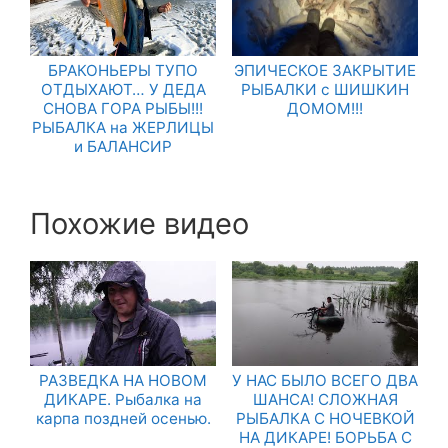
БРАКОНЬЕРЫ ТУПО
ЭПИЧЕСКОЕ ЗАКРЫТИЕ
ОТДЫХАЮТ… У ДЕДА
РЫБАЛКИ с ШИШКИН
СНОВА ГОРА РЫБЫ!!!
ДОМОМ!!!
РЫБАЛКА на ЖЕРЛИЦЫ
и БАЛАНСИР
Похожие видео
РАЗВЕДКА НА НОВОМ
У НАС БЫЛО ВСЕГО ДВА
ДИКАРЕ. Рыбалка на
ШАНСА! СЛОЖНАЯ
карпа поздней осенью.
РЫБАЛКА С НОЧЕВКОЙ
НА ДИКАРЕ! БОРЬБА С