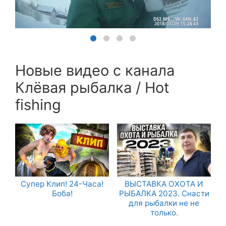
Новые видео с канала
Клёвая рыбалка / Hot
fishing
Супер Клип! 24-Часа!
ВЫСТАВКА ОХОТА И
Боба!
РЫБАЛКА 2023. Снасти
для рыбалки не не
только.