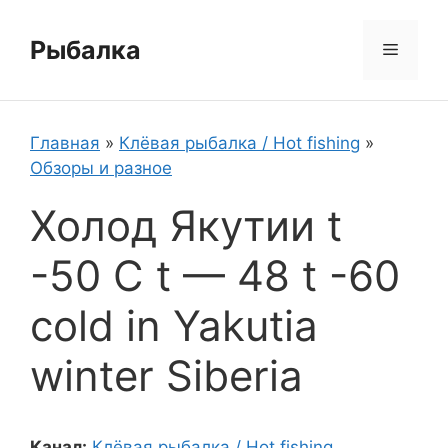
Перейти
к
Рыбалка
Меню
содержимому
Главная
»
Клёвая рыбалка / Hot fishing
»
Обзоры и разное
Холод Якутии t
-50 C t — 48 t -60
cold in Yakutia
winter Siberia
Канал:
Клёвая рыбалка / Hot fishing