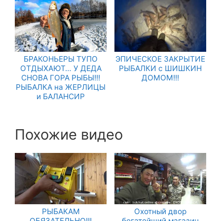
БРАКОНЬЕРЫ ТУПО
ЭПИЧЕСКОЕ ЗАКРЫТИЕ
ОТДЫХАЮТ… У ДЕДА
РЫБАЛКИ с ШИШКИН
СНОВА ГОРА РЫБЫ!!!
ДОМОМ!!!
РЫБАЛКА на ЖЕРЛИЦЫ
и БАЛАНСИР
Похожие видео
РЫБАКАМ
Охотный двор
ОБЯЗАТЕЛЬНО!!!
богатейший магазин