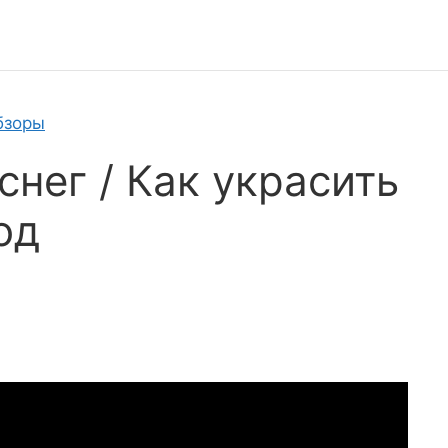
бзоры
нег / Как украсить
од