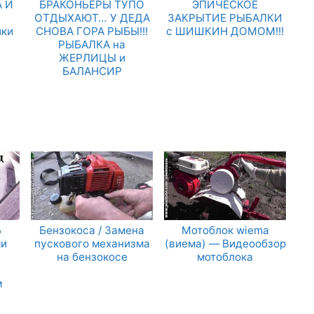
 И
БРАКОНЬЕРЫ ТУПО
ЭПИЧЕСКОЕ
.
ОТДЫХАЮТ… У ДЕДА
ЗАКРЫТИЕ РЫБАЛКИ
лки
СНОВА ГОРА РЫБЫ!!!
с ШИШКИН ДОМОМ!!!
РЫБАЛКА на
ЖЕРЛИЦЫ и
БАЛАНСИР
Ь
Бензокоса / Замена
Мотоблок wiema
и
пускового механизма
(виема) — Видеообзор
на бензокосе
мотоблока
м