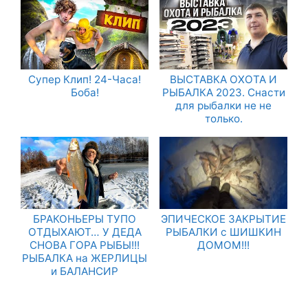
Супер Клип! 24-Часа!
ВЫСТАВКА ОХОТА И
Боба!
РЫБАЛКА 2023. Снасти
для рыбалки не не
только.
БРАКОНЬЕРЫ ТУПО
ЭПИЧЕСКОЕ ЗАКРЫТИЕ
ОТДЫХАЮТ… У ДЕДА
РЫБАЛКИ с ШИШКИН
СНОВА ГОРА РЫБЫ!!!
ДОМОМ!!!
РЫБАЛКА на ЖЕРЛИЦЫ
и БАЛАНСИР