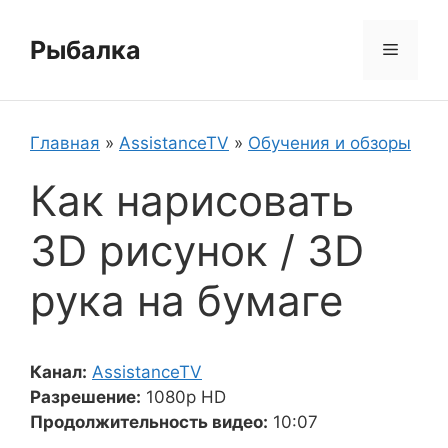
Перейти
к
Рыбалка
Меню
содержимому
Главная
»
AssistanceTV
»
Обучения и обзоры
Как нарисовать
3D рисунок / 3D
рука на бумаге
Канал:
AssistanceTV
Разрешение:
1080p HD
Продолжительность видео:
10:07