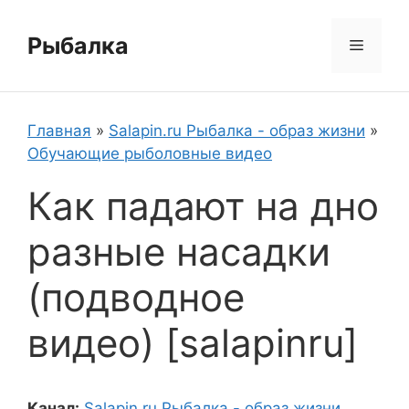
Перейти
к
Рыбалка
Меню
содержимому
Главная
»
Salapin.ru Рыбалка - образ жизни
»
Обучающие рыболовные видео
Как падают на дно
разные насадки
(подводное
видео) [salapinru]
Канал:
Salapin.ru Рыбалка - образ жизни