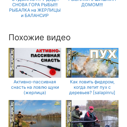
СНОВА ГОРА РЫБЫ!!!
ДОМОМ!!!
РЫБАЛКА на ЖЕРЛИЦЫ
и БАЛАНСИР
Похожие видео
Активно-пассивная
Как ловить фидером,
снасть на ловлю щуки
когда летит пух с
(жерлица)
деревьев? [salapinru]