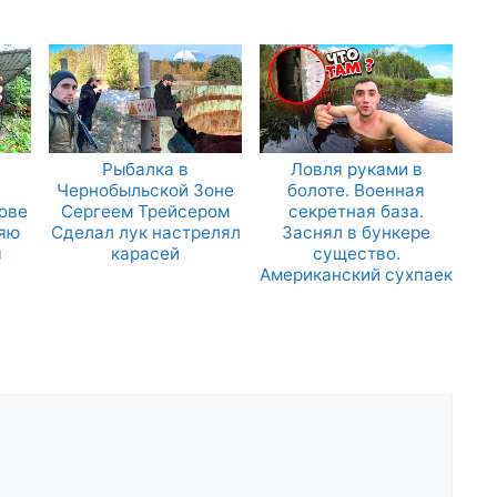
Рыбалка в
Ловля руками в
Чернобыльской Зоне
болоте. Военная
ове
Сергеем Трейсером
секретная база.
ряю
Сделал лук настрелял
Заснял в бункере
я
карасей
существо.
Американский сухпаек