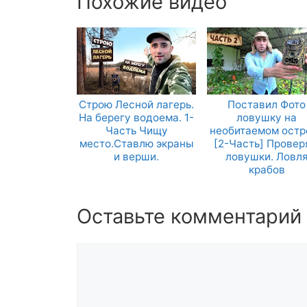
Похожие видео
Строю Лесной лагерь.
Поставил Фото
На берегу водоема. 1-
ловушку на
Часть Чищу
необитаемом остр
место.Ставлю экраны
[2-Часть] Прове
и верши.
ловушки. Ловл
крабов
Оставьте комментарий
Комментарий