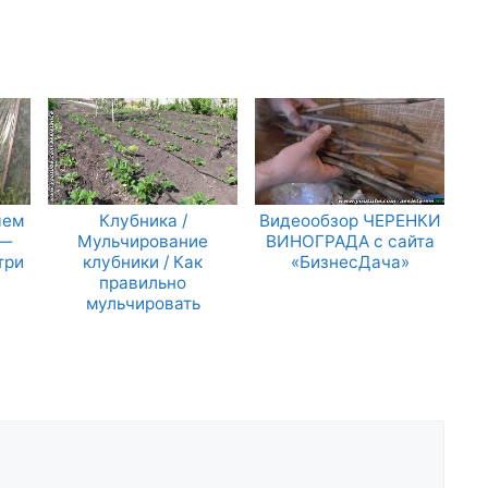
яем
Клубника /
Видеообзор ЧЕРЕНКИ
 —
Мульчирование
ВИНОГРАДА с сайта
три
клубники / Как
«БизнесДача»
правильно
мульчировать