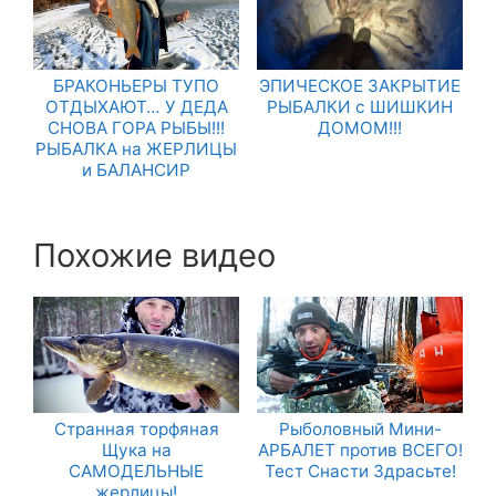
БРАКОНЬЕРЫ ТУПО
ЭПИЧЕСКОЕ ЗАКРЫТИЕ
ОТДЫХАЮТ… У ДЕДА
РЫБАЛКИ с ШИШКИН
СНОВА ГОРА РЫБЫ!!!
ДОМОМ!!!
РЫБАЛКА на ЖЕРЛИЦЫ
и БАЛАНСИР
Похожие видео
Странная торфяная
Рыболовный Мини-
Щука на
АРБАЛЕТ против ВСЕГО!
САМОДЕЛЬНЫЕ
Тест Снасти Здрасьте!
жерлицы!