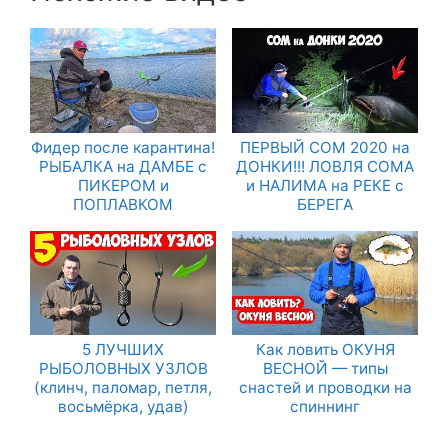
Фидер после карантина!
ПЕРВЫЙ СОМ 2020 на
РЫБАЛКА на ДАМБЕ с
ДОНКИ!!! ЛОВЛЯ СОМА
ПИКЕРОМ и
и НАЛИМА на РЕКЕ с
ПОПЛАВКОМ
БЕРЕГА
5 ЛУЧШИХ
Как ловить ОКУНЯ
РЫБОЛОВНЫХ УЗЛОВ
ВЕСНОЙ — типы
(клинч, паломар, петля,
снастей и проводки на
восьмёрка, удав)
спиннинг