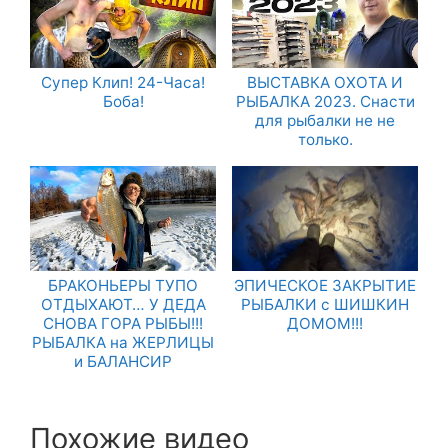
Супер Клип! 24-Часа!
ВЫСТАВКА ОХОТА И
Боба!
РЫБАЛКА 2023. Снасти
для рыбалки не не
только.
БРАКОНЬЕРЫ ТУПО
ЭПИЧЕСКОЕ ЗАКРЫТИЕ
ОТДЫХАЮТ… У ДЕДА
РЫБАЛКИ с ШИШКИН
СНОВА ГОРА РЫБЫ!!!
ДОМОМ!!!
РЫБАЛКА на ЖЕРЛИЦЫ
и БАЛАНСИР
Похожие видео