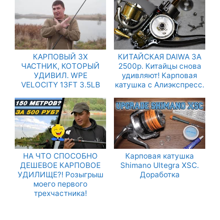
КАРПОВЫЙ 3Х
КИТАЙСКАЯ DAIWA ЗА
ЧАСТНИК, КОТОРЫЙ
2500р. Китайцы снова
УДИВИЛ. WPE
удивляют! Карповая
VELOCITY 13FT 3.5LB
катушка с Алиэкспресс.
НА ЧТО СПОСОБНО
Карповая катушка
ДЕШЕВОЕ КАРПОВОЕ
Shimano Ultegra XSC.
УДИЛИЩЕ?! Розыгрыш
Доработка
моего первого
трехчастника!