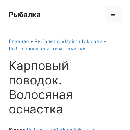
Перейти
к
Рыбалка
Меню
содержимому
Главная
»
Рыбалка с Vladimir Nikolaev
»
Рыболовные снасти и оснастки
Карповый
поводок.
Волосяная
оснастка
Канал:
Рыбалка с Vladimir Nikolaev