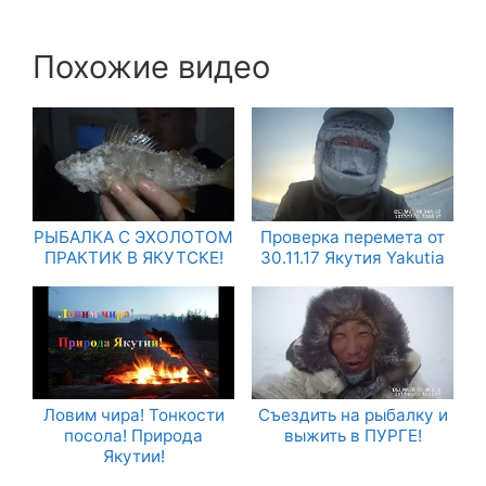
Похожие видео
РЫБАЛКА С ЭХОЛОТОМ
Проверка перемета от
ПРАКТИК В ЯКУТСКЕ!
30.11.17 Якутия Yakutia
Ловим чира! Тонкости
Съездить на рыбалку и
посола! Природа
выжить в ПУРГЕ!
Якутии!