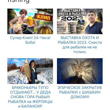
Супер Клип! 24-Часа!
ВЫСТАВКА ОХОТА И
Боба!
РЫБАЛКА 2023. Снасти
для рыбалки не не
только.
БРАКОНЬЕРЫ ТУПО
ЭПИЧЕСКОЕ ЗАКРЫТИЕ
ОТДЫХАЮТ… У ДЕДА
РЫБАЛКИ с ШИШКИН
СНОВА ГОРА РЫБЫ!!!
ДОМОМ!!!
РЫБАЛКА на ЖЕРЛИЦЫ
и БАЛАНСИР