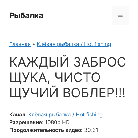
Перейти
к
Рыбалка
Меню
содержимому
Главная
»
Клёвая рыбалка / Hot fishing
КАЖДЫЙ ЗАБРОС
ЩУКА, ЧИСТО
ЩУЧИЙ ВОБЛЕР!!!
Канал:
Клёвая рыбалка / Hot fishing
Разрешение:
1080p HD
Продолжительность видео:
30:31