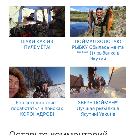
ЩУКИ КАК ИЗ
ПОЙМАЛ ЗОЛОТУЮ
ПУЛЕМЁТА!
РЫБКУ Сбылась мечта
***** ))) рыбалка в
Якутии
Кто сегодня хочет
ЗВЕРЬ ПОЙМАН!!!
поработать? В поисках
Лучшая рыбалка в
КОРОНАДРОВ!
Якутии! Yakutia
Оставьте комментарий