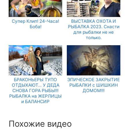
Супер Клип! 24-Часа!
ВЫСТАВКА ОХОТА И
Боба!
РЫБАЛКА 2023. Снасти
для рыбалки не не
только.
БРАКОНЬЕРЫ ТУПО
ЭПИЧЕСКОЕ ЗАКРЫТИЕ
ОТДЫХАЮТ… У ДЕДА
РЫБАЛКИ с ШИШКИН
СНОВА ГОРА РЫБЫ!!!
ДОМОМ!!!
РЫБАЛКА на ЖЕРЛИЦЫ
и БАЛАНСИР
Похожие видео