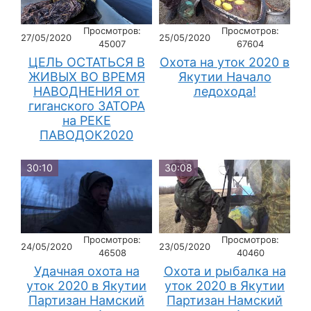
Просмотров:
Просмотров:
27/05/2020
25/05/2020
45007
67604
ЦЕЛЬ ОСТАТЬСЯ В
Охота на уток 2020 в
ЖИВЫХ ВО ВРЕМЯ
Якутии Начало
НАВОДНЕНИЯ от
ледохода!
гиганского ЗАТОРА
на РЕКЕ
ПАВОДОК2020
30:10
30:08
Просмотров:
Просмотров:
24/05/2020
23/05/2020
46508
40460
Удачная охота на
Охота и рыбалка на
уток 2020 в Якутии
уток 2020 в Якутии
Партизан Намский
Партизан Намский