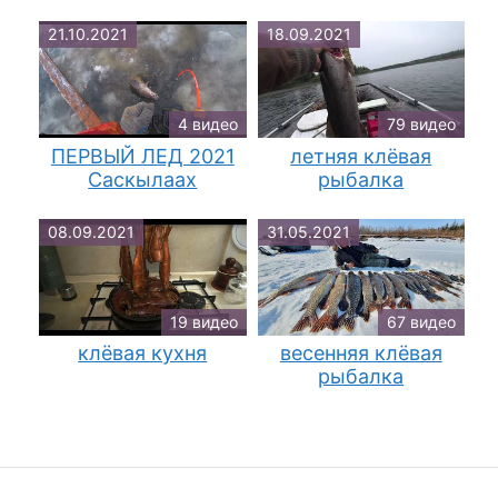
21.10.2021
18.09.2021
4 видео
79 видео
ПЕРВЫЙ ЛЕД 2021
летняя клёвая
Саскылаах
рыбалка
08.09.2021
31.05.2021
19 видео
67 видео
клёвая кухня
весенняя клёвая
рыбалка