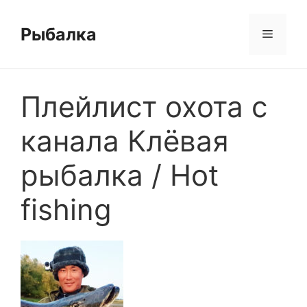
Перейти
к
Рыбалка
Меню
содержимому
Плейлист охота с
канала Клёвая
рыбалка / Hot
fishing