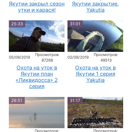
Якутии закрыл сезон
Якутии закрытие.
утки и карася!
Yakutia
25:33
31:01
Просмотров:
Просмотров:
05/09/2019
02/09/2019
87268
49513
Охота на уток в
Охота на уток в
Якутии план
Якутии 1 серия
«Ликвидосса» 2
Yakutia
серия
26:51
31:17
Просмотров:
Просмотров: