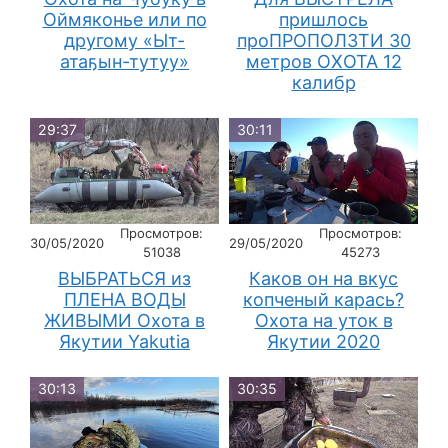
Оймяконье или по
пришлось
другому «Ыт-
проПРОПОЛЗТИ 30
атаҕын-тутуу»
метров ОХОТА 12
калибр
29:37
30:11
Просмотров:
Просмотров:
30/05/2020
29/05/2020
51038
45273
ВЫБРАТЬСЯ из
Каков он на вкус
ПЛЕНА ВОДЫ
копченый карась?
ЖИВЫМИ Охота в
Охота на уток в
Якутии Yakutia
Якутии 2020
30:13
30:35