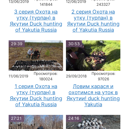
13/06/2019
12/06/2019
141844
243327
3 серия Охота на
2 серия Охота на
утку (турпан) в
утку (турпан) в
Якутии Duck hunting
Якутии Duck hunting
of Yakutia Russia
of Yakutia Russia
29:39
30:53
Просмотров:
Просмотров:
11/06/2019
29/09/2018
180024
97026
1 серия Охота на
Ловим карася и
утку (турпан) в
охотимся на уток в
Якутии Duck hunting
Якутии! duck hunting
of Yakutia Russia
Yakutia
27:21
24:16