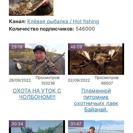
Канал:
Клёвая рыбалка / Hot fishing
Количество подписчиков:
546000
29:18
48:09
Просмотров:
Просмотров:
28/09/2022
02/09/2022
103236
66507
ОХОТА НА УТОК С
Племенной
ЧОЛБОНОМ!!!
питомник
охотничьих лаек
Байанай.
30:34
31:47