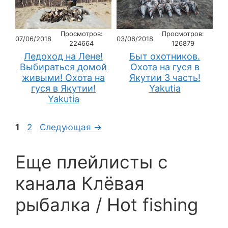
Просмотров:
Просмотров:
07/06/2018
03/06/2018
224664
126879
Ледоход на Лене!
Быт охотников.
Выбираться домой
Охота на гуся в
живыми! Охота на
Якутии 3 часть!
гуся в Якутии!
Yakutia
Yakutia
Страница
Страница
1
2
Следующая
→
Еще плейлисты c
канала Клёвая
рыбалка / Hot fishing