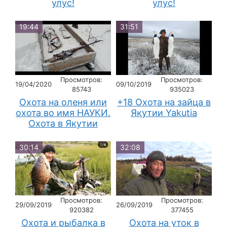
улус!
улус!
19:44
31:51
Просмотров:
Просмотров:
19/04/2020
09/10/2019
85743
935023
Охота на оленя или
+18 Охота на зайца в
охота во имя НАУКИ.
Якутии Yakutia
Охота в Якутии
30:14
32:08
Просмотров:
Просмотров:
29/09/2019
26/09/2019
920382
377455
Охота и рыбалка в
Охота на уток в