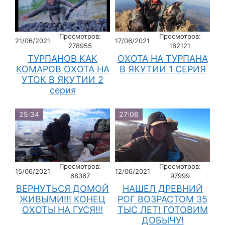
Просмотров:
Просмотров:
21/06/2021
17/06/2021
278955
162121
ТУРПАНОВ КАК
ОХОТА НА ТУРПАНА
КОМАРОВ ОХОТА НА
В ЯКУТИИ 1 СЕРИЯ
УТОК В ЯКУТИИ 2
серия
25:34
27:06
Просмотров:
Просмотров:
15/06/2021
12/06/2021
68367
97999
ВЕРНУТЬСЯ ДОМОЙ
НАШЕЛ ДРЕВНИЙ
ЖИВЫМИ!!! КОНЕЦ
РОГ ВОЗРАСТОМ 35
ОХОТЫ НА ГУСЯ!!!
ТЫС ЛЕТ! ГОТОВИМ
ДОБЫЧУ!