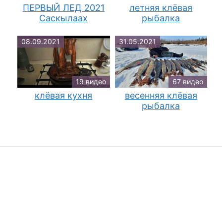
ПЕРВЫЙ ЛЕД 2021
летняя клёвая
Саскылаах
рыбалка
08.09.2021
31.05.2021
19 видео
67 видео
клёвая кухня
весенняя клёвая
рыбалка