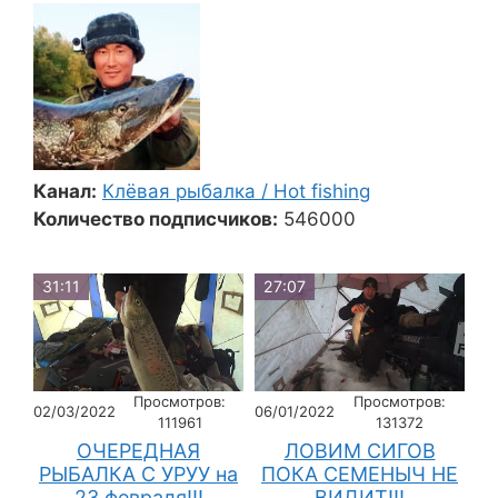
Канал:
Клёвая рыбалка / Hot fishing
Количество подписчиков:
546000
31:11
27:07
Просмотров:
Просмотров:
02/03/2022
06/01/2022
111961
131372
ОЧЕРЕДНАЯ
ЛОВИМ СИГОВ
РЫБАЛКА С УРУУ на
ПОКА СЕМЕНЫЧ НЕ
23 февраля!!!
ВИДИТ!!!