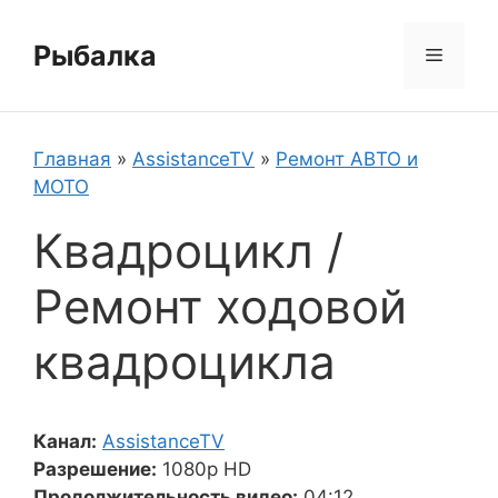
Перейти
к
Рыбалка
Меню
содержимому
Главная
»
AssistanceTV
»
Ремонт АВТО и
МОТО
Квадроцикл /
Ремонт ходовой
квадроцикла
Канал:
AssistanceTV
Разрешение:
1080p HD
Продолжительность видео:
04:12