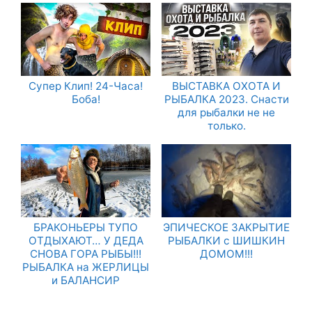
Супер Клип! 24-Часа!
ВЫСТАВКА ОХОТА И
Боба!
РЫБАЛКА 2023. Снасти
для рыбалки не не
только.
БРАКОНЬЕРЫ ТУПО
ЭПИЧЕСКОЕ ЗАКРЫТИЕ
ОТДЫХАЮТ… У ДЕДА
РЫБАЛКИ с ШИШКИН
СНОВА ГОРА РЫБЫ!!!
ДОМОМ!!!
РЫБАЛКА на ЖЕРЛИЦЫ
и БАЛАНСИР