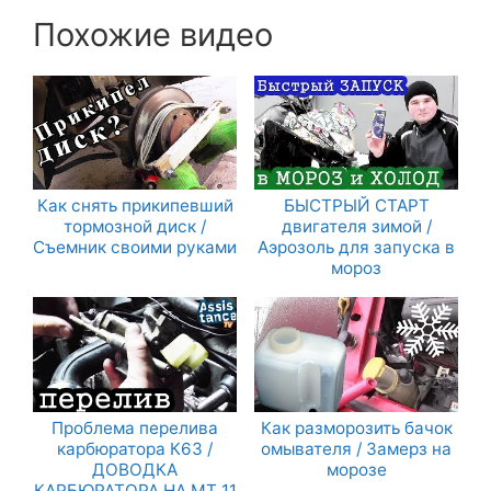
Похожие видео
Как снять прикипевший
БЫСТРЫЙ СТАРТ
тормозной диск /
двигателя зимой /
Съемник своими руками
Аэрозоль для запуска в
мороз
Проблема перелива
Как разморозить бачок
карбюратора К63 /
омывателя / Замерз на
ДОВОДКА
морозе
КАРБЮРАТОРА НА МТ 11