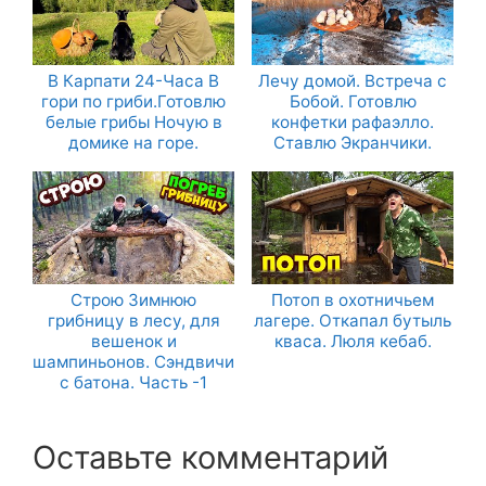
В Карпати 24-Часа В
Лечу домой. Встреча с
гори по гриби.Готовлю
Бобой. Готовлю
белые грибы Ночую в
конфетки рафаэлло.
домике на горе.
Ставлю Экранчики.
Строю Зимнюю
Потоп в охотничьем
грибницу в лесу, для
лагере. Откапал бутыль
вешенок и
кваса. Люля кебаб.
шампиньонов. Сэндвичи
с батона. Часть -1
Оставьте комментарий