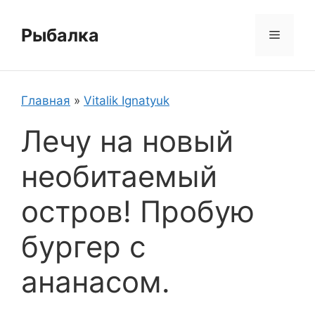
Перейти
к
Рыбалка
Меню
содержимому
Главная
»
Vitalik Ignatyuk
Лечу на новый
необитаемый
остров! Пробую
бургер с
ананасом.