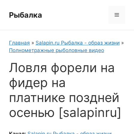
Перейти
к
Рыбалка
Меню
содержимому
Главная
»
Salapin.ru Рыбалка - образ жизни
»
Полнометражные рыболовные видео
Ловля форели на
фидер на
платнике поздней
осенью [salapinru]
Канал:
Salapin.ru Рыбалка - образ жизни