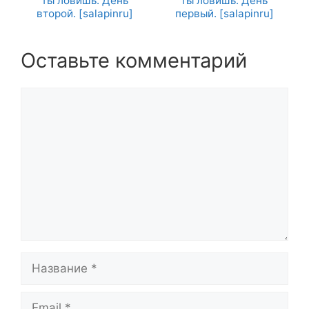
ты ловишь. День
ты ловишь. День
второй. [salapinru]
первый. [salapinru]
Оставьте комментарий
Комментарий
Название
Email