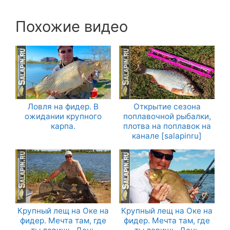
Похожие видео
Ловля на фидер. В
Открытие сезона
ожидании крупного
поплавочной рыбалки,
карпа.
плотва на поплавок на
канале [salapinru]
Крупный лещ на Оке на
Крупный лещ на Оке на
фидер. Мечта там, где
фидер. Мечта там, где