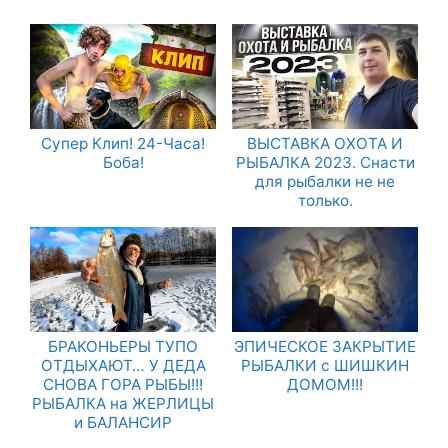
Супер Клип! 24-Часа!
ВЫСТАВКА ОХОТА И
Боба!
РЫБАЛКА 2023. Снасти
для рыбалки не не
только.
БРАКОНЬЕРЫ ТУПО
ЭПИЧЕСКОЕ ЗАКРЫТИЕ
ОТДЫХАЮТ… У ДЕДА
РЫБАЛКИ с ШИШКИН
СНОВА ГОРА РЫБЫ!!!
ДОМОМ!!!
РЫБАЛКА на ЖЕРЛИЦЫ
и БАЛАНСИР