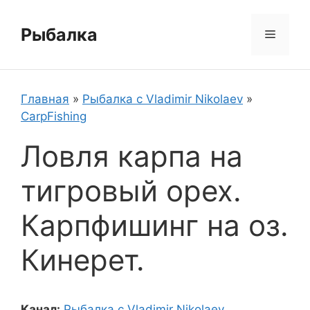
Перейти
к
Рыбалка
Меню
содержимому
Главная
»
Рыбалка с Vladimir Nikolaev
»
CarpFishing
Ловля карпа на
тигровый орех.
Карпфишинг на оз.
Кинерет.
Канал:
Рыбалка с Vladimir Nikolaev