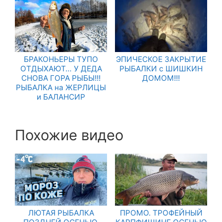
БРАКОНЬЕРЫ ТУПО
ЭПИЧЕСКОЕ ЗАКРЫТИЕ
ОТДЫХАЮТ… У ДЕДА
РЫБАЛКИ с ШИШКИН
СНОВА ГОРА РЫБЫ!!!
ДОМОМ!!!
РЫБАЛКА на ЖЕРЛИЦЫ
и БАЛАНСИР
Похожие видео
ЛЮТАЯ РЫБАЛКА
ПРОМО. ТРОФЕЙНЫЙ