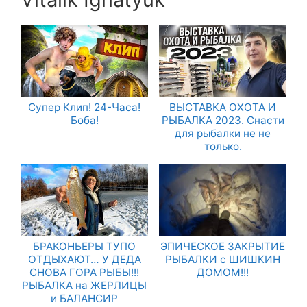
Супер Клип! 24-Часа!
ВЫСТАВКА ОХОТА И
Боба!
РЫБАЛКА 2023. Снасти
для рыбалки не не
только.
БРАКОНЬЕРЫ ТУПО
ЭПИЧЕСКОЕ ЗАКРЫТИЕ
ОТДЫХАЮТ… У ДЕДА
РЫБАЛКИ с ШИШКИН
СНОВА ГОРА РЫБЫ!!!
ДОМОМ!!!
РЫБАЛКА на ЖЕРЛИЦЫ
и БАЛАНСИР