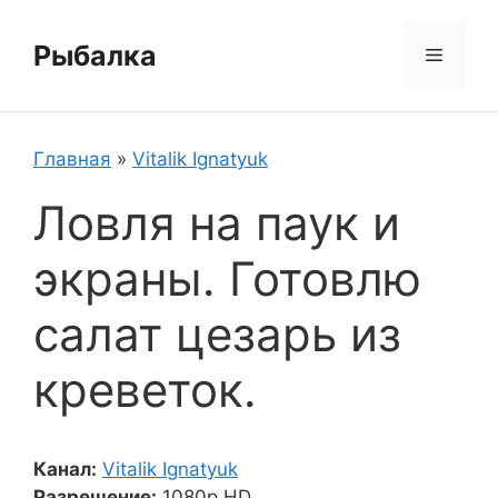
Перейти
к
Рыбалка
Меню
содержимому
Главная
»
Vitalik Ignatyuk
Ловля на паук и
экраны. Готовлю
салат цезарь из
креветок.
Канал:
Vitalik Ignatyuk
Разрешение:
1080p HD