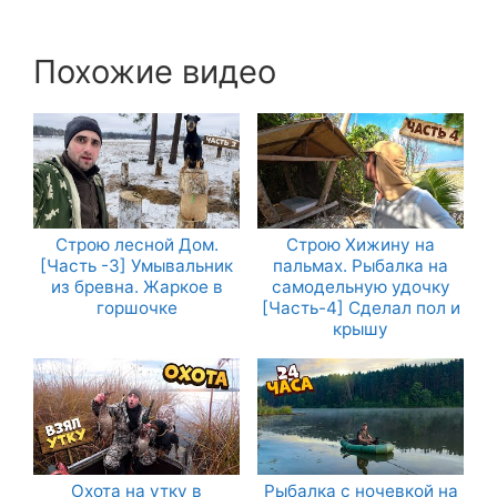
Похожие видео
Строю лесной Дом.
Строю Хижину на
[Часть -3] Умывальник
пальмах. Рыбалка на
из бревна. Жаркое в
самодельную удочку
горшочке
[Часть-4] Сделал пол и
крышу
Охота на утку в
Рыбалка с ночевкой на