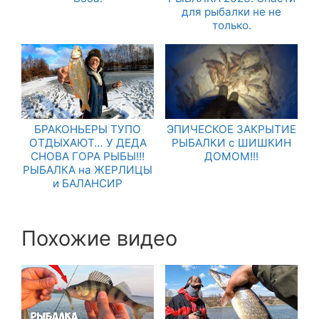
для рыбалки не не
только.
БРАКОНЬЕРЫ ТУПО
ЭПИЧЕСКОЕ ЗАКРЫТИЕ
ОТДЫХАЮТ… У ДЕДА
РЫБАЛКИ с ШИШКИН
СНОВА ГОРА РЫБЫ!!!
ДОМОМ!!!
РЫБАЛКА на ЖЕРЛИЦЫ
и БАЛАНСИР
Похожие видео