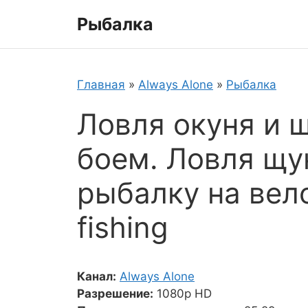
Перейти
Рыбалка
к
содержимому
Главная
»
Always Alone
»
Рыбалка
Ловля окуня и 
боем. Ловля щук
рыбалку на вело
fishing
Канал:
Always Alone
Разрешение:
1080p HD