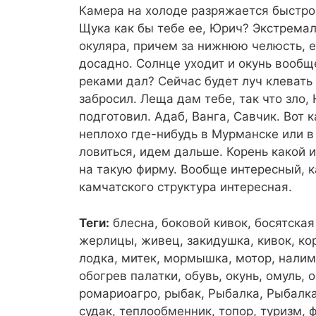
Камера на холоде разряжается быстро
Щука как бы тебе ее, Юрич? Экстремал!
окуляра, причем за нижнюю челюсть, е
досадно. Солнце уходит и окунь вообщ
реками дал? Сейчас будет луч клевать
забросил. Леща дам тебе, так что зло,
подготовил. Адаб, Ванга, Савчик. Вот 
неплохо где-нибудь в Мурманске или в
ловиться, идем дальше. Корень какой 
на такую фирму. Вообще интересный, к
камчатского структура интересная.
Теги:
блесна, боковой кивок, босятская
жерлицы, живец, закидушка, кивок, кор
лодка, митек, мормышка, мотор, налим,
обогрев палатки, обувь, окунь, омуль, 
ромариоагро, рыбак, Рыбалка, Рыбалка 
судак, теплообменник, топор, туризм, 