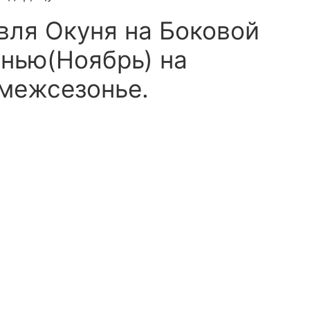
вля Окуня на Боковой
нью(Ноябрь) на
 межсезонье.