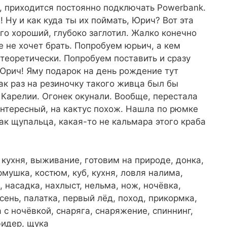
, приходится постоянно подключать Powerbank.
 Ну и как куда ты их поймать, Юрич? Вот эта
го хороший, глубоко заглотил. Жалко конечно
е не хочет брать. Попробуем юрьич, а кем
 теоретически. Попробуем поставить и сразу
 Юрич! Яму подарок на день рождение тут
как раз на резиночку такого живца был бы
 Карелии. Огонек окунали. Вообще, перестала
интересный, на кактус похож. Нашла по рюмке
ак щупальца, какая-то не кальмара этого краба
 кухня, выживание, готовим на природе, донка,
мушка, костюм, куб, кухня, ловля налима,
 насадка, нахлыст, нельма, нож, ночёвка,
осень, палатка, первый лёд, поход, прикормка,
с ночёвкой, снаряга, снаряжение, спиннинг,
фидер, щука