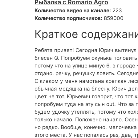
Рыбалка с Romario Agro
Количество видео на канале:
223
Количество подписчиков:
859000
Краткое содержан
Ребята привет! Сегодня Юрич вытянул 
блесен Q. Попробуем окунька половить
потому что на улице минус 6, в городе 
отдано, речку, речушку ловить. Сегодн
С кивком у меня намотана крепкая лес
обычная медяшка на блесну. Юрич делал
цвет не тот. Юрьевич говорит, что тот 
попробуем туда на эту сын out. Что за
будем удочку утеплять, потому что хол
только начало. Положено начало. Осе
но редко. Вообще, конечно, мелочевка
этого места. У нас попалась раз, два, 