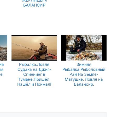
ЖЕРЛИЦЫ и
БАЛАНСИР
На
Рыбалка.Ловля
Зимняя
ым
Судака на Джиг-
Рыбалка.Рыболовный
ие
Спиннинг в
Рай На Земле-
Тумане.Пришёл,
Матушке. Ловля на
Нашёл и Поймал!
Балансир.