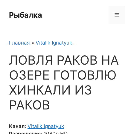
Перейти
к
Рыбалка
Меню
содержимому
Главная
»
Vitalik Ignatyuk
ЛОВЛЯ РАКОВ НА
ОЗЕРЕ ГОТОВЛЮ
ХИНКАЛИ ИЗ
РАКОВ
Канал:
Vitalik Ignatyuk
Разрешение:
1080p HD