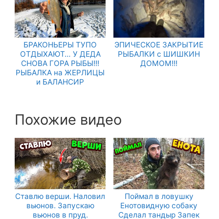
БРАКОНЬЕРЫ ТУПО
ЭПИЧЕСКОЕ ЗАКРЫТИЕ
ОТДЫХАЮТ… У ДЕДА
РЫБАЛКИ с ШИШКИН
СНОВА ГОРА РЫБЫ!!!
ДОМОМ!!!
РЫБАЛКА на ЖЕРЛИЦЫ
и БАЛАНСИР
Похожие видео
Ставлю верши. Наловил
Поймал в ловушку
вьюнов. Запускаю
Енотовидную собаку
вьюнов в пруд.
Сделал тандыр Запек