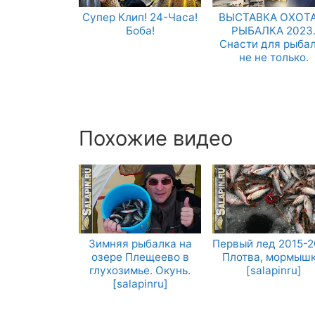
Супер Клип! 24-Часа!
ВЫСТАВКА ОХОТА
Боба!
РЫБАЛКА 2023
Снасти для рыба
не не только.
Похожие видео
Зимняя рыбалка на
Первый лед 2015-2
озере Плещеево в
Плотва, мормышк
глухозимье. Окунь.
[salapinru]
[salapinru]