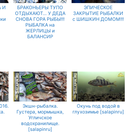
 И
БРАКОНЬЕРЫ ТУПО
ЭПИЧЕСКОЕ
.
ОТДЫХАЮТ… У ДЕДА
ЗАКРЫТИЕ РЫБАЛКИ
лки
СНОВА ГОРА РЫБЫ!!!
с ШИШКИН ДОМОМ!!!
РЫБАЛКА на
ЖЕРЛИЦЫ и
БАЛАНСИР
016.
Экшн-рыбалка.
Окунь под водой в
а.
Густера, мормышка,
глухозимье [salapinru]
Угличское
водохранилище.
[salapinru]