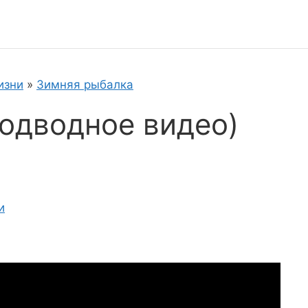
изни
»
Зимняя рыбалка
подводное видео)
и