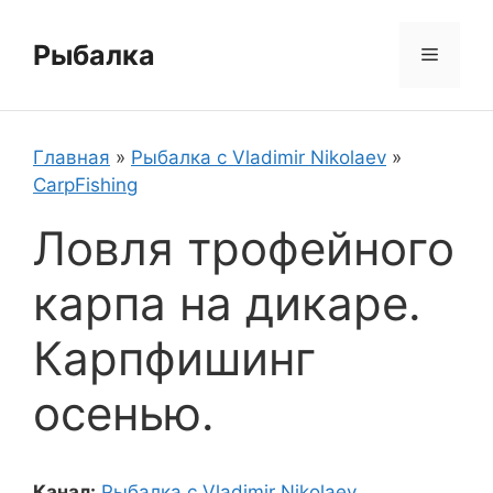
Перейти
к
Рыбалка
Меню
содержимому
Главная
»
Рыбалка с Vladimir Nikolaev
»
CarpFishing
Ловля трофейного
карпа на дикаре.
Карпфишинг
осенью.
Канал:
Рыбалка с Vladimir Nikolaev