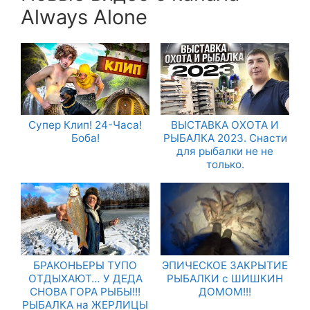
Always Alone
Супер Клип! 24-Часа!
ВЫСТАВКА ОХОТА И
Боба!
РЫБАЛКА 2023. Снасти
для рыбалки не не
только.
БРАКОНЬЕРЫ ТУПО
ЭПИЧЕСКОЕ ЗАКРЫТИЕ
ОТДЫХАЮТ… У ДЕДА
РЫБАЛКИ с ШИШКИН
СНОВА ГОРА РЫБЫ!!!
ДОМОМ!!!
РЫБАЛКА на ЖЕРЛИЦЫ