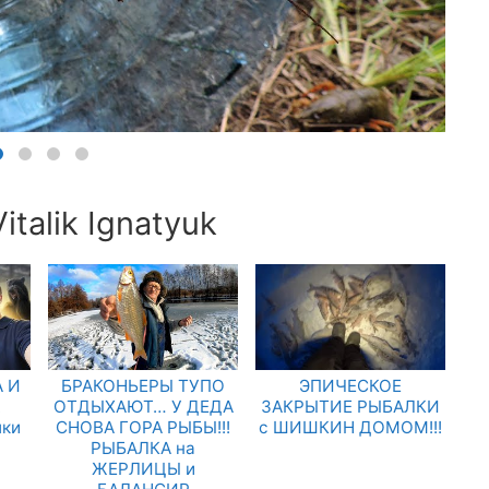
talik Ignatyuk
 И
БРАКОНЬЕРЫ ТУПО
ЭПИЧЕСКОЕ
.
ОТДЫХАЮТ… У ДЕДА
ЗАКРЫТИЕ РЫБАЛКИ
лки
СНОВА ГОРА РЫБЫ!!!
с ШИШКИН ДОМОМ!!!
РЫБАЛКА на
ЖЕРЛИЦЫ и