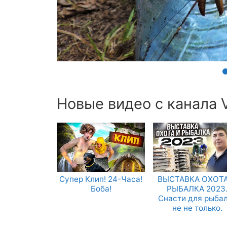
Новые видео с канала Vi
Супер Клип! 24-Часа!
ВЫСТАВКА ОХОТА
Боба!
РЫБАЛКА 2023
Снасти для рыба
не не только.