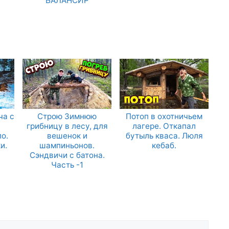
БАЛАНСИР
ча с
Строю Зимнюю
Потоп в охотничьем
грибницу в лесу, для
лагере. Откапал
о.
вешенок и
бутыль кваса. Люля
и.
шампиньонов.
кебаб.
Сэндвичи с батона.
Часть -1