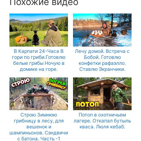
Похожие видео
В Карпати 24-Часа В
Лечу домой. Встреча с
гори по гриби.Готовлю
Бобой. Готовлю
белые грибы Ночую в
конфетки рафаэлло.
домике на горе.
Ставлю Экранчики.
Строю Зимнюю
Потоп в охотничьем
грибницу в лесу, для
лагере. Откапал бутыль
вешенок и
кваса. Люля кебаб.
шампиньонов. Сэндвичи
с батона. Часть -1