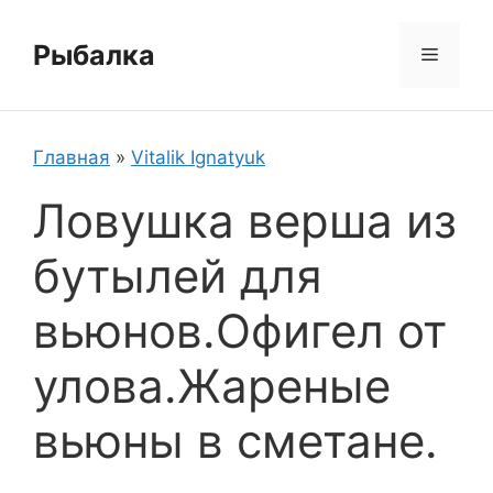
Перейти
к
Рыбалка
Меню
содержимому
Главная
»
Vitalik Ignatyuk
Ловушка верша из
бутылей для
вьюнов.Офигел от
улова.Жареные
вьюны в сметане.