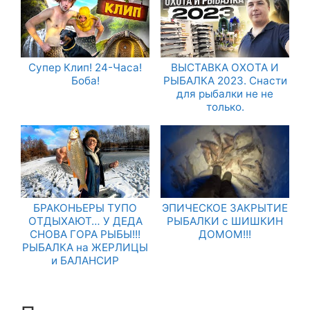
Супер Клип! 24-Часа!
ВЫСТАВКА ОХОТА И
Боба!
РЫБАЛКА 2023. Снасти
для рыбалки не не
только.
БРАКОНЬЕРЫ ТУПО
ЭПИЧЕСКОЕ ЗАКРЫТИЕ
ОТДЫХАЮТ… У ДЕДА
РЫБАЛКИ с ШИШКИН
СНОВА ГОРА РЫБЫ!!!
ДОМОМ!!!
РЫБАЛКА на ЖЕРЛИЦЫ
и БАЛАНСИР