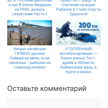
до Я. Пособие рыболова
Краш-тест средств
и как Я ловлю Фидером
спасения на воде!
на РЕКЕ, делюсь
Рыбалка в стиле Снасти
секретами! Часть 1
Здрасьте!
Хитрая китайская
УТОПЛЕННЫЙ
Г#%ВНО удочка!
мотобуксировщик —
Поймай на меня, если
Новая жизнь! Тест-
сможешь – рыбалка на
драйв в 200км по
самоподсекайку!
Рыбинскому вдхр. в
пургу и мороз
Оставьте комментарий
Комментарий