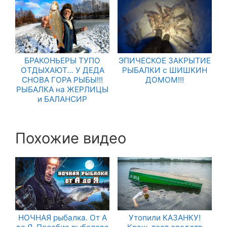
БРАКОНЬЕРЫ ТУПО
ЭПИЧЕСКОЕ ЗАКРЫТИЕ
ОТДЫХАЮТ… У ДЕДА
РЫБАЛКИ с ШИШКИН
СНОВА ГОРА РЫБЫ!!!
ДОМОМ!!!
РЫБАЛКА на ЖЕРЛИЦЫ
и БАЛАНСИР
Похожие видео
НОЧНАЯ рыбалка. От А
Утопили КАЗАНКУ!