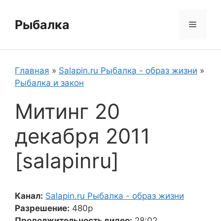
Перейти
к
Рыбалка
Меню
содержимому
Главная
»
Salapin.ru Рыбалка - образ жизни
»
Рыбалка и закон
Митинг 20
декабря 2011
[salapinru]
Канал:
Salapin.ru Рыбалка - образ жизни
Разрешение:
480p
Продолжительность видео:
28:02