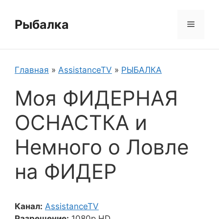
Перейти
к
Рыбалка
Меню
содержимому
Главная
»
AssistanceTV
»
РЫБАЛКА
Моя ФИДЕРНАЯ
ОСНАСТКА и
Немного о Ловле
на ФИДЕР
Канал:
AssistanceTV
Разрешение:
1080p HD