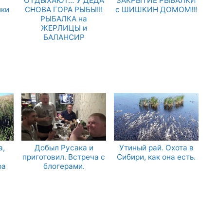
.
ОТДЫХАЮТ… У ДЕДА
ЗАКРЫТИЕ РЫБАЛКИ
лки
СНОВА ГОРА РЫБЫ!!!
с ШИШКИН ДОМОМ!!!
РЫБАЛКА на
ЖЕРЛИЦЫ и
БАЛАНСИР
а,
Добыл Русака и
Утиный рай. Охота в
приготовил. Встреча с
Сибири, как она есть.
ра
блогерами.