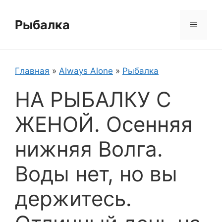
Перейти
к
Рыбалка
Меню
содержимому
Главная
»
Always Alone
»
Рыбалка
НА РЫБАЛКУ С
ЖЕНОЙ. Осенняя
нижняя Волга.
Воды нет, но вы
держитесь.