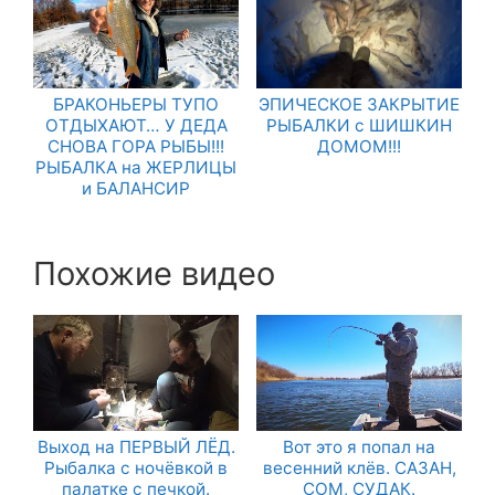
БРАКОНЬЕРЫ ТУПО
ЭПИЧЕСКОЕ ЗАКРЫТИЕ
ОТДЫХАЮТ… У ДЕДА
РЫБАЛКИ с ШИШКИН
СНОВА ГОРА РЫБЫ!!!
ДОМОМ!!!
РЫБАЛКА на ЖЕРЛИЦЫ
и БАЛАНСИР
Похожие видео
Выход на ПЕРВЫЙ ЛЁД.
Вот это я попал на
Рыбалка с ночёвкой в
весенний клёв. САЗАН,
палатке с печкой.
СОМ, СУДАК.